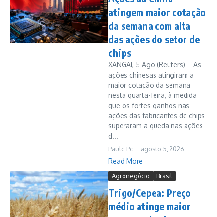
atingem maior cotação
da semana com alta
das ações do setor de
chips
XANGAI, 5 Ago (Reuters) – As
ações chinesas atingiram a
maior cotação da semana
nesta quarta-feira, à medida
que os fortes ganhos nas
ações das fabricantes de chips
superaram a queda nas ações
d...
Paulo Pc
agosto 5, 2026
Read More
Agronegócio
Brasil
Trigo/Cepea: Preço
médio atinge maior