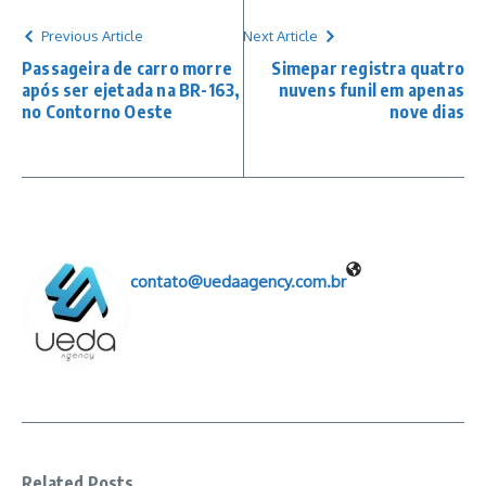
Previous Article
Next Article
Passageira de carro morre
Simepar registra quatro
após ser ejetada na BR-163,
nuvens funil em apenas
no Contorno Oeste
nove dias
contato@uedaagency.com.br
Related Posts