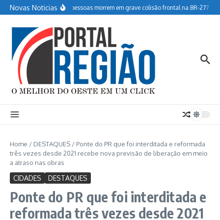
Ir para o conteúdo
Novas Noticias
Duas pessoas morrem em grave colisão frontal na BR-277, em
Home
/
DESTAQUES
/
Ponte do PR que foi interditada e reformada
três vezes desde 2021 recebe nova previsão de liberação em meio
a atraso nas obras
CIDADES
DESTAQUES
Ponte do PR que foi interditada e
reformada três vezes desde 2021