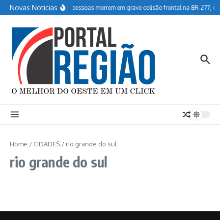
Ir para o conteúdo
Novas Noticias
Duas pessoas morrem em grave colisão frontal na BR-277, e
Home
/
CIDADES
/
rio grande do sul
rio grande do sul