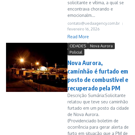
solicitante e vítima, a qual se
encontrava chorando e
emocionalm...
contato@uedaagency.com.br
fevereiro 16, 2026
Read More
CIDADES
Nova Aurora
Policial
Nova Aurora,
caminhão é furtado em
posto de combustível e
recuperado pela PM
Descrição Sumária:Solicitante
relatou que teve seu caminhão
furtado em um posto da cidade
de Nova Aurora.
(Providenciado boletim de
ocorrência para gerar alerta de
furto em situação que a PM de