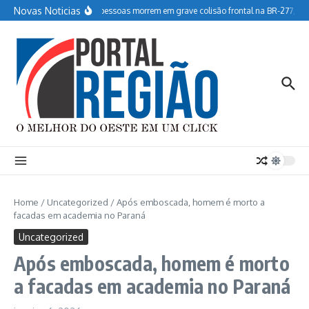
Ir para o conteúdo
Novas Noticias
Duas pessoas morrem em grave colisão frontal na BR-277, em
Home
/
Uncategorized
/
Após emboscada, homem é morto a
facadas em academia no Paraná
Uncategorized
Após emboscada, homem é morto
a facadas em academia no Paraná